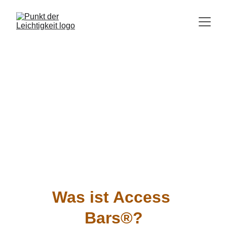
Access Bars®
Sanfte Berührung, die dein ganzes 
Leben verändern kann. Eröffne neue 
Wege und Möglichkeiten
Was ist Access 
Bars®?